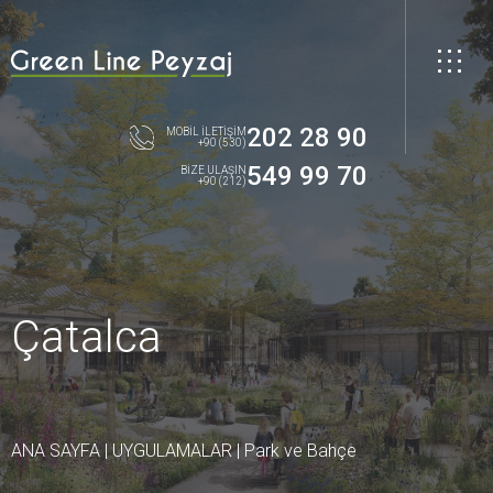
202 28 90
MOBİL İLETİŞİM
+90 (530)
549 99 70
BİZE ULAŞIN
+90 (212)
Çatalca
ANA SAYFA
|
UYGULAMALAR
|
Park ve Bahçe