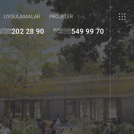
UYGULAMALAR
PROJELER
202 28 90
549 99 70
İLETİŞİM
BİZE ULAŞIN
90 (530)
+90 (212)