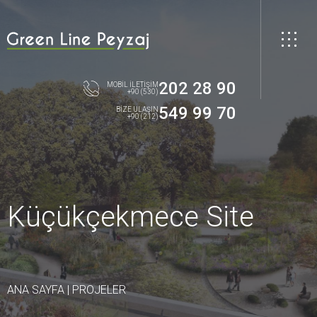
202 28 90
MOBİL İLETİŞİM
+90 (530)
549 99 70
BİZE ULAŞIN
+90 (212)
Küçükçekmece Site
ANA SAYFA
|
PROJELER