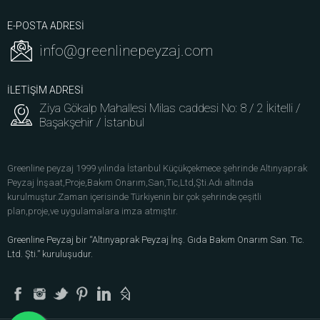
E-POSTA ADRESİ
info@greenlinepeyzaj.com
İLETİŞİM ADRESİ
Ziya Gökalp Mahallesi Milas caddesi No: 8 / 2 İkitelli /
Başakşehir / İstanbul
Greenline peyzaj 1999 yılında İstanbul Küçükçekmece şehrinde Altınyaprak
Peyzaj İnşaat,Proje,Bakım Onarım,San,Tic,Ltd,Şti.Adı altında
kurulmuştur.Zaman içerisinde Türkiyenin bir çok şehrinde çeşitli
plan,proje,ve uygulamalara imza atmıştır.
Greenline Peyzaj bir “Altınyaprak Peyzaj İnş. Gıda Bakım Onarım San. Tic.
Ltd. Şti.” kuruluşudur.