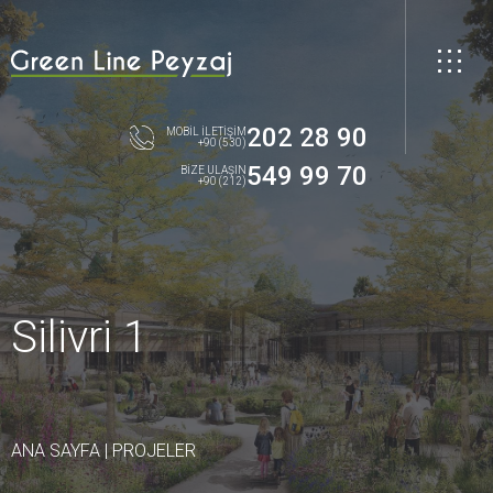
202 28 90
MOBİL İLETİŞİM
+90 (530)
549 99 70
BİZE ULAŞIN
+90 (212)
Silivri 1
ANA SAYFA
|
PROJELER