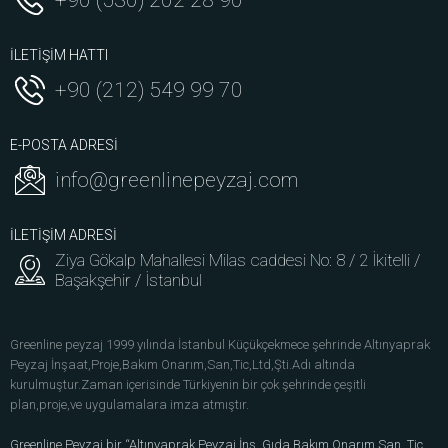
+90 (530) 202 28 90
İLETİŞİM HATTI
+90 (212) 549 99 70
E-POSTA ADRESİ
info@greenlinepeyzaj.com
İLETİŞİM ADRESİ
Ziya Gökalp Mahallesi Milas caddesi No: 8 / 2 İkitelli /
Başakşehir / İstanbul
Greenline peyzaj 1999 yılında İstanbul Küçükçekmece şehrinde Altınyaprak
Peyzaj İnşaat,Proje,Bakım Onarım,San,Tic,Ltd,Şti.Adı altında
kurulmuştur.Zaman içerisinde Türkiyenin bir çok şehrinde çeşitli
plan,proje,ve uygulamalara imza atmıştır.
Greenline Peyzaj bir “Altınyaprak Peyzaj İnş. Gıda Bakım Onarım San. Tic.