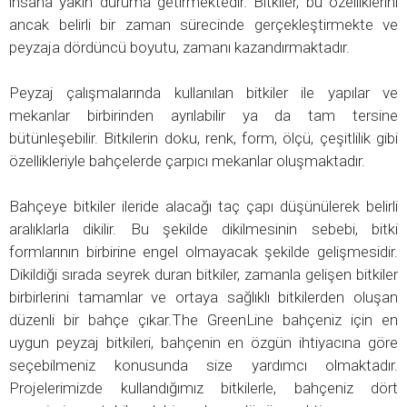
insana yakın duruma getirmektedir. Bitkiler, bu özelliklerini
ancak belirli bir zaman sürecinde gerçekleştirmekte ve
peyzaja dördüncü boyutu, zamanı kazandırmaktadır.
Peyzaj çalışmalarında kullanılan bitkiler ile yapılar ve
mekanlar birbirinden ayrılabilir ya da tam tersine
bütünleşebilir. Bitkilerin doku, renk, form, ölçü, çeşitlilik gibi
özellikleriyle bahçelerde çarpıcı mekanlar oluşmaktadır.
Bahçeye bitkiler ileride alacağı taç çapı düşünülerek belirli
aralıklarla dikilir. Bu şekilde dikilmesinin sebebi, bitki
formlarının birbirine engel olmayacak şekilde gelişmesidir.
Dikildiği sırada seyrek duran bitkiler, zamanla gelişen bitkiler
birbirlerini tamamlar ve ortaya sağlıklı bitkilerden oluşan
düzenli bir bahçe çıkar.The GreenLine bahçeniz için en
uygun peyzaj bitkileri, bahçenin en özgün ihtiyacına göre
seçebilmeniz konusunda size yardımcı olmaktadır.
Projelerimizde kullandığımız bitkilerle, bahçeniz dört