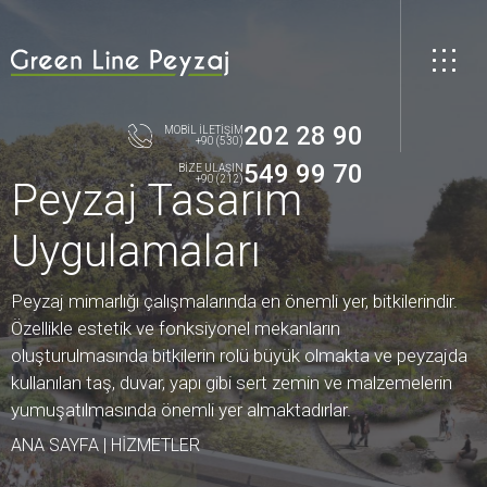
202 28 90
MOBİL İLETİŞİM
+90 (530)
549 99 70
BİZE ULAŞIN
+90 (212)
Peyzaj Tasarım
Uygulamaları
Peyzaj mimarlığı çalışmalarında en önemli yer, bitkilerindir.
Özellikle estetik ve fonksiyonel mekanların
oluşturulmasında bitkilerin rolü büyük olmakta ve peyzajda
kullanılan taş, duvar, yapı gibi sert zemin ve malzemelerin
yumuşatılmasında önemli yer almaktadırlar.
ANA SAYFA
|
HİZMETLER