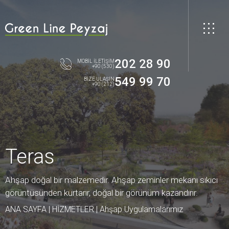
202 28 90
MOBİL İLETİŞİM
+90 (530)
549 99 70
BİZE ULAŞIN
+90 (212)
Teras
Ahşap doğal bir malzemedir. Ahşap zeminler mekanı sıkıcı
görüntüsünden kurtarır, doğal bir görünüm kazandırır.
ANA SAYFA
|
HİZMETLER
|
Ahşap Uygulamalarımız