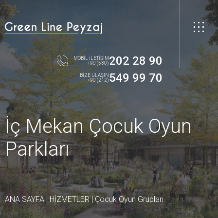
202 28 90
MOBİL İLETİŞİM
+90 (530)
549 99 70
BİZE ULAŞIN
+90 (212)
İç Mekan Çocuk Oyun
Parkları
ANA SAYFA
|
HİZMETLER
|
Çocuk Oyun Grupları