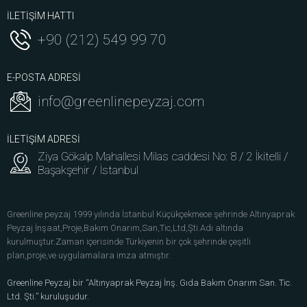
İLETİŞİM HATTI
+90 (212) 549 99 70
E-POSTA ADRESİ
info@greenlinepeyzaj.com
İLETİŞİM ADRESİ
Ziya Gökalp Mahallesi Milas caddesi No: 8 / 2 İkitelli /
Başakşehir / İstanbul
Greenline peyzaj 1999 yılında İstanbul Küçükçekmece şehrinde Altınyaprak
Peyzaj İnşaat,Proje,Bakım Onarım,San,Tic,Ltd,Şti.Adı altında
kurulmuştur.Zaman içerisinde Türkiyenin bir çok şehrinde çeşitli
plan,proje,ve uygulamalara imza atmıştır.
Greenline Peyzaj bir “Altınyaprak Peyzaj İnş. Gıda Bakım Onarım San. Tic.
Ltd. Şti.” kuruluşudur.