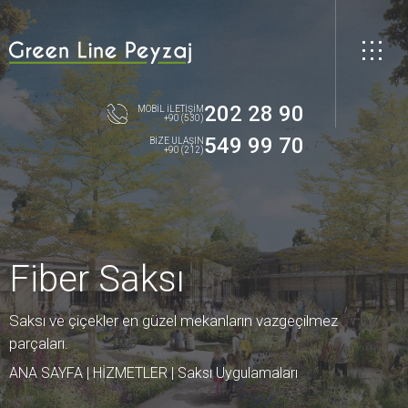
202 28 90
MOBİL İLETİŞİM
+90 (530)
549 99 70
BİZE ULAŞIN
+90 (212)
Fiber Saksı
Saksı ve çiçekler en güzel mekanların vazgeçilmez
parçaları.
ANA SAYFA
|
HİZMETLER
|
Saksı Uygulamaları