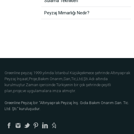
Sulama Teknikleri
Peyzaj Mimarlığı Nedir?
Greenline peyzaj 1999 yılında İstanbul Küçükçekmece şehrinde Altınyaprak
Peyzaj İnşaat,Proje,Bakım Onarım,San,Tic,Ltd,Şti.Adı altında
kurulmuştur.Zaman içerisinde Türkiyenin bir çok şehrinde çeşitli
plan,proje,ve uygulamalara imza atmıştır.
Greenline Peyzaj bir “Altınyaprak Peyzaj İnş. Gıda Bakım Onarım San. Tic.
Ltd. Şti.” kuruluşudur.