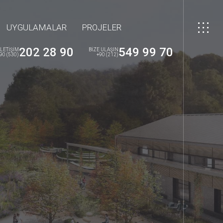
UYGULAMALAR
PROJELER
202 28 90
549 99 70
İLETİŞİM
BİZE ULAŞIN
90 (530)
+90 (212)