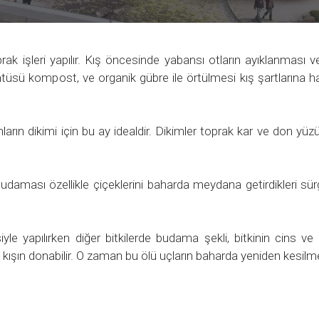
 işleri yapılır. Kış öncesinde yabansı otların ayıklanması ve 
ntüsü kompost, ve organik gübre ile örtülmesi kış şartlarına ha
anların dikimi için bu ay idealdir. Dikimler toprak kar ve don y
aması özellikle çiçeklerini baharda meydana getirdikleri sür
le yapılırken diğer bitkilerde budama şekli, bitkinin cins ve 
kışın donabilir. O zaman bu ölü uçların baharda yeniden kesilme