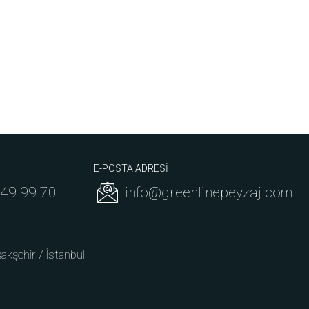
E-POSTA ADRESİ
549 99 70
info@greenlinepeyzaj.com
şakşehir / İstanbul