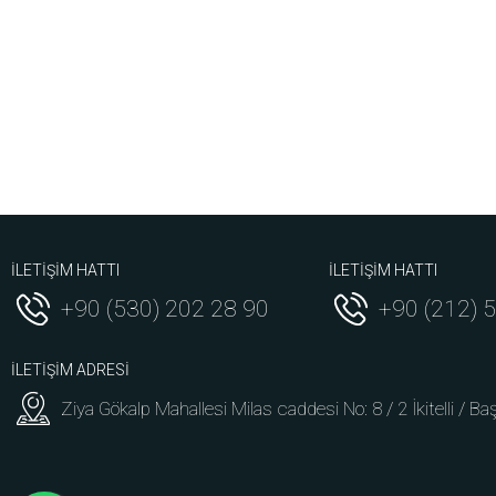
İLETİŞİM HATTI
İLETİŞİM HATTI
+90 (530) 202 28 90
+90 (212) 
İLETİŞİM ADRESİ
Ziya Gökalp Mahallesi Milas caddesi No: 8 / 2 İkitelli / Ba